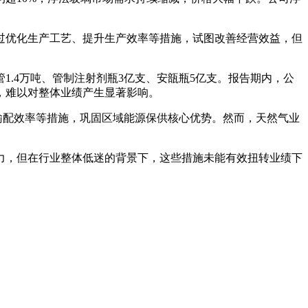
优化生产工艺、提升生产效率等措施，试图改善经营效益，但
.4万吨、管制注射剂瓶3亿支、安瓿瓶5亿支。报告期内，公
，难以对整体业绩产生显著影响。
输配效率等措施，巩固区域能源保供核心优势。然而，天然气业
力，但在行业整体低迷的背景下，这些措施未能有效扭转业绩下