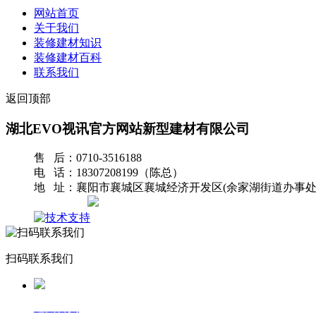
网站首页
关于我们
装修建材知识
装修建材百科
联系我们
返回顶部
湖北EVO视讯官方网站新型建材有限公司
售 后：0710-3516188
电 话：18307208199（陈总）
地 址：襄阳市襄城区襄城经济开发区(余家湖街道办事处
网站地图
扫码联系我们
返回首页