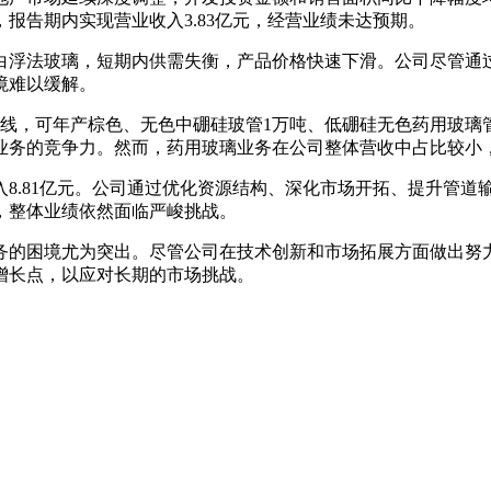
报告期内实现营业收入3.83亿元，经营业绩未达预期。
浮法玻璃，短期内供需失衡，产品价格快速下滑。公司尽管通过
境难以缓解。
可年产棕色、无色中硼硅玻管1万吨、低硼硅无色药用玻璃管1
业务的竞争力。然而，药用玻璃业务在公司整体营收中占比较小
.81亿元。公司通过优化资源结构、深化市场开拓、提升管道
，整体业绩依然面临严峻挑战。
务的困境尤为突出。尽管公司在技术创新和市场拓展方面做出努
增长点，以应对长期的市场挑战。