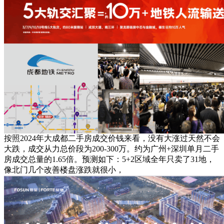
按照2024年大成都二手房成交价钱来看，没有大涨过天然不会
大跌，成交从力总价段为200-300万。约为广州+深圳单月二手
房成交总量的1.65倍。预测如下：5+2区域全年只卖了31地，
像北门几个改善楼盘涨跌就很小，