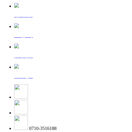
返回首页
一键拨号
发送短信
查看地图
0710-3516188