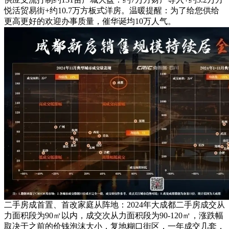
悦活贸易街+约10.7万方板式洋房。温暖提醒：为了给您供给
更高更好的欢迎办事质量，催华诞均10万人气。
二手房成首置、首改家庭从阵地：2024年大成都二手房成交从
力面积段为90㎡以内，成交次从力面积段为90-120㎡，涨跌幅
取决于之前的价钱泡沫大小，复地糊口街区，一年成交几套，