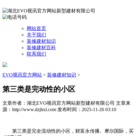
网站首页
关于我们
装修建材知识
装修建材百科
联系我们
EVO视讯官方网站
>
装修建材知识
>
第三类是完动性的小区
文章作者：湖北EVO视讯官方网站新型建材有限公司
文章来
源：http://www.dzjhxl.com
发布时间：2025-11-26 03:10
第三类是完全流动性的小区，财富永传播。摩尔国际，买